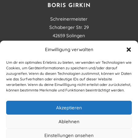
BORIS GIRKIN
Schreinermeister
Schaberger Str. 29
42659 Solingen
Einwilligung verwalten
FOLLOW US
Um dir ein optimales Erlebnis zu bieten, verwenden wir Technologien wie
Cookies, um Geräteinformationen zu speichern und/oder darauf
zuzugreifen. Wenn du diesen Technologien zustimmst, können wir Daten
wie das Surfverhalten oder eindeutige IDs auf dieser Website
verarbeiten. Wenn du deine Einwillligung nicht erteilst oder zurückziehst,
können bestimmte Merkmale und Funktionen beeinträchtigt werden.
KONTAKT
Akzeptieren
Tel:
0212 244 144-7
Ablehnen
Mobil:
0172 296 33 43
info@schreinerprofis.de
Einstellungen ansehen